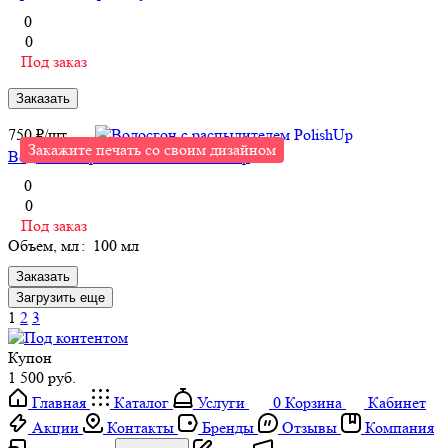
0
0
Под заказ
Заказать
750 ₽/
шт
Закажите печать со своим дизайном
Водосгон с распылителем PolishUp
0
0
Под заказ
Объем, мл
:
100 мл
Заказать
Загрузить еще
1
2
3
Купон
1 500 руб.
Главная
Каталог
Услуги
0
Корзина
Кабинет
Акции
Контакты
Бренды
Отзывы
Компания