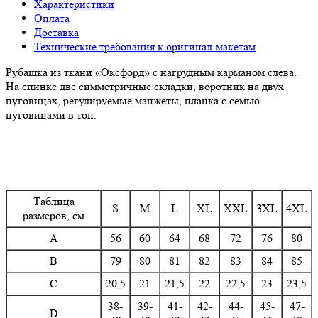
Характеристики
Оплата
Доставка
Технические требования к оригинал-макетам
Рубашка из ткани «Оксфорд» с нагрудным карманом слева.
На спинке две симметричные складки, воротник на двух
пуговицах, регулируемые манжеты, планка с семью
пуговицами в тон.
Таблица
S
M
L
XL
XXL
3XL
4XL
размеров, см
A
56
60
64
68
72
76
80
B
79
80
81
82
83
84
85
C
20,5
21
21,5
22
22,5
23
23,5
38-
39-
41-
42-
44-
45-
47-
D